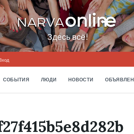
Здесь всё!
Вход
СОБЫТИЯ
ЛЮДИ
НОВОСТИ
ОБЪЯВЛЕ
f27f415b5e8d282b