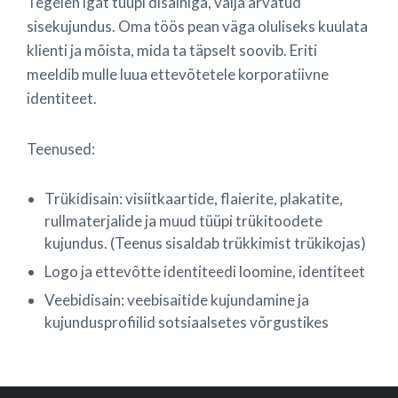
Tegelen igat tüüpi disainiga, välja arvatud
sisekujundus. Oma töös pean väga oluliseks kuulata
klienti ja mõista, mida ta täpselt soovib. Eriti
meeldib mulle luua ettevõtetele korporatiivne
identiteet.
Teenused:
Trükidisain: visiitkaartide, flaierite, plakatite,
rullmaterjalide ja muud tüüpi trükitoodete
kujundus. (Teenus sisaldab trükkimist trükikojas)
Logo ja ettevõtte identiteedi loomine, identiteet
Veebidisain: veebisaitide kujundamine ja
kujundusprofiilid sotsiaalsetes võrgustikes