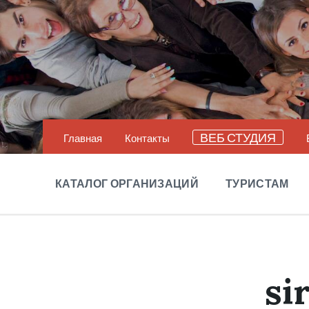
Перейти
Перейти
Перейти
к
к
в
содержанию
главной
подвал
навигации
(футер)
ВЕБ СТУДИЯ
Главная
Контакты
КАТАЛОГ ОРГАНИЗАЦИЙ
ТУРИСТАМ
si