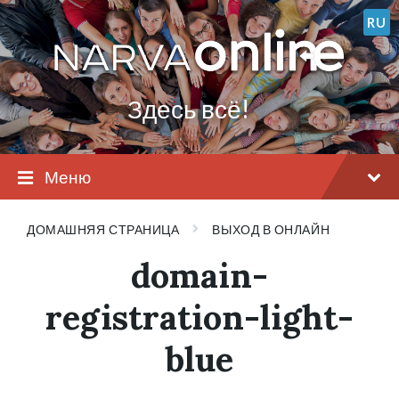
Перейти
Перейти
Перейти
RU
к
к
в
содержанию
главной
подвал
навигации
(футер)
Здесь всё!
Меню
ДОМАШНЯЯ СТРАНИЦА
ВЫХОД В ОНЛАЙН
domain-
registration-light-
blue