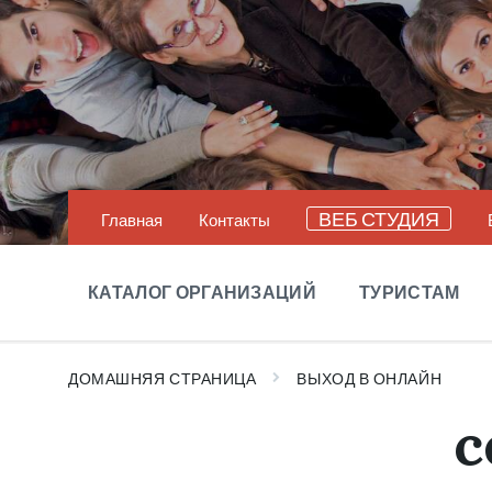
Перейти
Перейти
Перейти
к
к
в
содержанию
главной
подвал
навигации
(футер)
ВЕБ СТУДИЯ
Главная
Контакты
КАТАЛОГ ОРГАНИЗАЦИЙ
ТУРИСТАМ
ДОМАШНЯЯ СТРАНИЦА
ВЫХОД В ОНЛАЙН
c