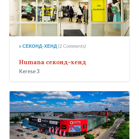
в
СЕКОНД-ХЕНД
(2 Comments)
Humana секонд-хенд
Kerese 3