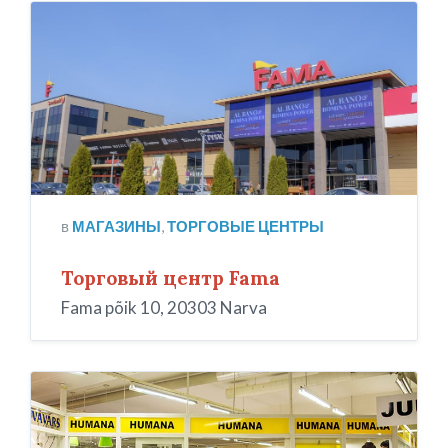
fama
в
МАГАЗИНЫ
,
ТОРГОВЫЕ ЦЕНТРЫ
Торговый центр Fama
Fama põik 10, 20303 Narva
Хумана
секонд
хенд