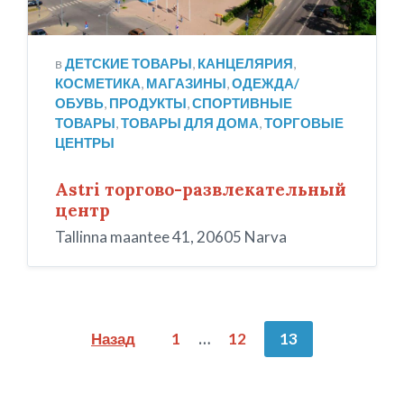
в
ДЕТСКИЕ ТОВАРЫ
,
КАНЦЕЛЯРИЯ
,
КОСМЕТИКА
,
МАГАЗИНЫ
,
ОДЕЖДА/
ОБУВЬ
,
ПРОДУКТЫ
,
СПОРТИВНЫЕ
ТОВАРЫ
,
ТОВАРЫ ДЛЯ ДОМА
,
ТОРГОВЫЕ
ЦЕНТРЫ
Astri торгово-развлекательный
центр
Tallinna maantee 41, 20605 Narva
Пагинация
Назад
1
…
12
13
записей